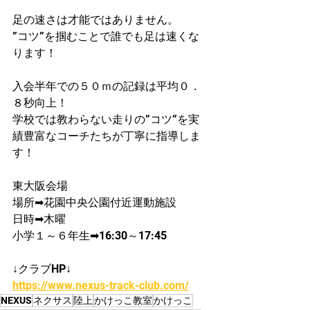
足の速さは才能ではありません。
”コツ”を掴むことで誰でも足は速くな
ります！
入会半年での５０ｍの記録は平均０．
８秒向上！​
学校では教わらない走りの”コツ”を実
績豊富なコーチたちが丁寧に指導しま
す！
東大阪会場
場所➡花園中央公園付近運動施設
日時➡木曜
小学​１～６年生➡16:30～17:45
↓クラブHP↓
https://www.nexus-track-club.com/
NEXUS
ネクサス
陸上
かけっこ教室
かけっこ