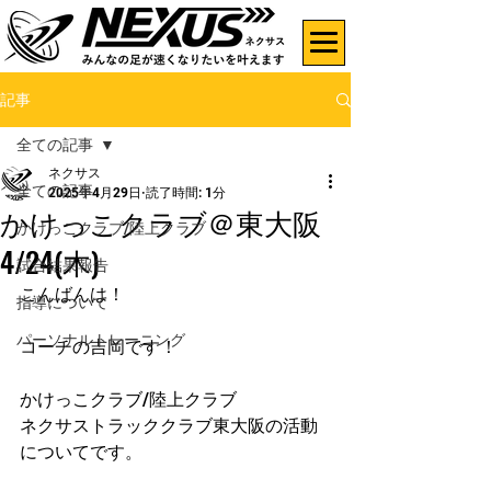
記事
全ての記事
ネクサス
全ての記事
2025年4月29日
読了時間: 1分
かけっこクラブ＠東大阪
かけっこクラブ/陸上クラブ
4/24(木)
試合結果報告
こんばんは！
指導について
パーソナルトレーニング
コーチの吉岡です！
かけっこクラブ/陸上クラブ
ネクサストラッククラブ東大阪の活動
についてです。