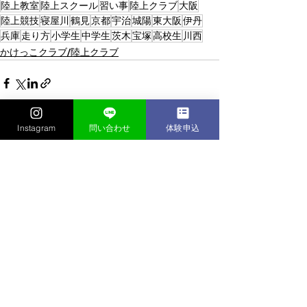
陸上教室
陸上スクール
習い事
陸上クラブ
大阪
陸上競技
寝屋川
鶴見
京都
宇治
城陽
東大阪
伊丹
兵庫
走り方
小学生
中学生
茨木
宝塚
高校生
川西
かけっこクラブ/陸上クラブ
Instagram
問い合わせ
体験申込
すべて表示
最新記事