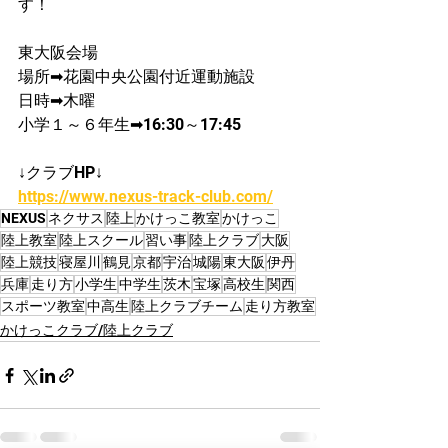
す！
東大阪会場
場所➡花園中央公園付近運動施設
日時➡木曜
小学​１～６年生➡16:30～17:45
↓クラブHP↓
https://www.nexus-track-club.com/
NEXUS
ネクサス
陸上
かけっこ教室
かけっこ
陸上教室
陸上スクール
習い事
陸上クラブ
大阪
陸上競技
寝屋川
鶴見
京都
宇治
城陽
東大阪
伊丹
兵庫
走り方
小学生
中学生
茨木
宝塚
高校生
関西
スポーツ教室
中高生
陸上クラブチーム
走り方教室
かけっこクラブ/陸上クラブ