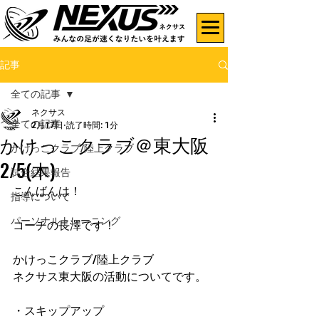
記事
全ての記事
ネクサス
全ての記事
2月17日
読了時間: 1分
かけっこクラブ＠東大阪
かけっこクラブ/陸上クラブ
2/5(木)
試合結果報告
こんばんは！
指導について
パーソナルトレーニング
コーチの長澤です！
かけっこクラブ/陸上クラブ
ネクサス東大阪の活動についてです。
・スキップアップ