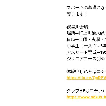
スポーツの基礎にな
導します！
寝屋川会場
​場所➡打上川治水緑
日時➡月曜・火曜・
​小学生コース(1～6年)
​アスリート育成➡19:0
ジュニアコース(小5～中
体験申し込みはコチ
https://lin.ee/QpRPV
クラブHPはコチラ↓
https://www.nexus-t