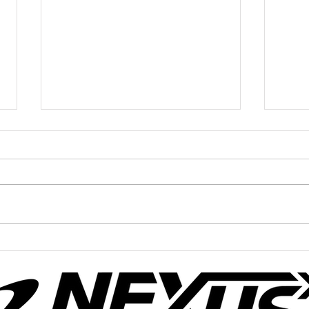
かけっこクラブ＠寝屋川
かけ
8/3(木)
8/1(