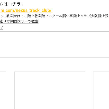
ムはコチラ↓
am.com/nexus_track_club/ 
っこ教室
かけっこ
陸上教室
陸上スクール
習い事
陸上クラブ
大阪
陸上競
走り方
関西
スポーツ教室
ブ