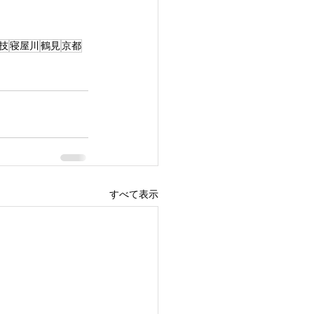
技
寝屋川
鶴見
京都
すべて表示