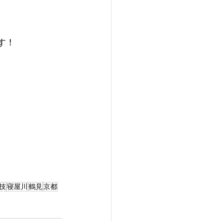
す！
技
寝屋川
鶴見
京都