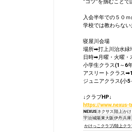
”コツ”を掴むこと
入会半年での５０ｍ
学校では教わらない
寝屋川会場
​場所➡打上川治水緑
日時➡月曜・火曜・
​小学生クラス(1～6年)
​アスリートクラス➡19:
ジュニアクラス(小5～中
↓クラブHP↓
https://www.nexus-t
NEXUS
ネクサス
陸上
かけ
宇治
城陽
東大阪
伊丹
兵庫
かけっこクラブ/陸上クラ