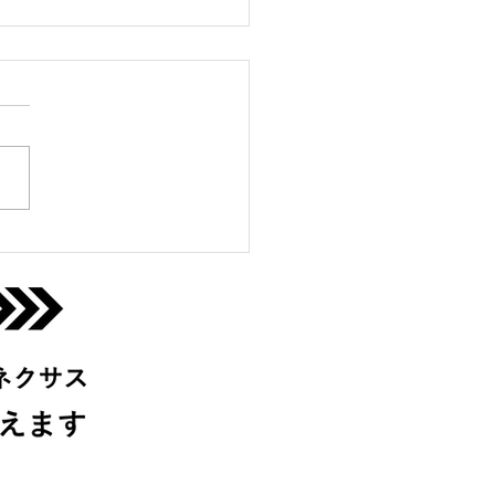
っこクラブ＠寝屋川
(月)