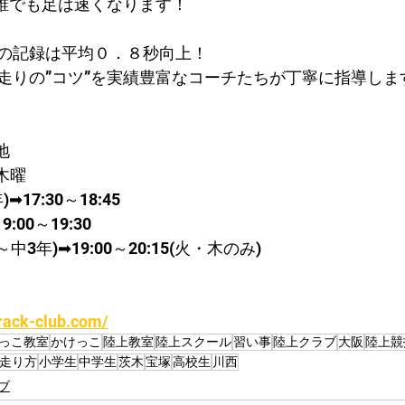
で誰でも足は速くなります！
の記録は平均０．８秒向上！​
走りの”コツ”を実績豊富なコーチたちが丁寧に指導しま
地
木曜
➡17:30～18:45
00～19:30
3年)➡19:00～20:15(火・木のみ)
rack-club.com/
っこ教室
かけっこ
陸上教室
陸上スクール
習い事
陸上クラブ
大阪
陸上競
走り方
小学生
中学生
茨木
宝塚
高校生
川西
ブ