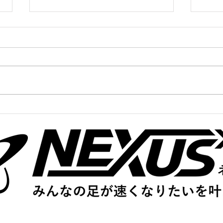
かけっこクラブ＠寝屋川
かけ
7/1(火)
6/30