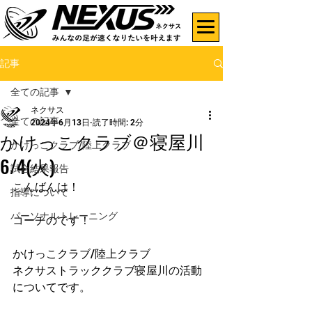
記事
全ての記事
ネクサス
全ての記事
2024年6月13日
読了時間: 2分
かけっこクラブ＠寝屋川
かけっこクラブ/陸上クラブ
6/4(火)
試合結果報告
こんばんは！
指導について
パーソナルトレーニング
コーチのです！
かけっこクラブ/陸上クラブ
ネクサストラッククラブ寝屋川の活動
についてです。