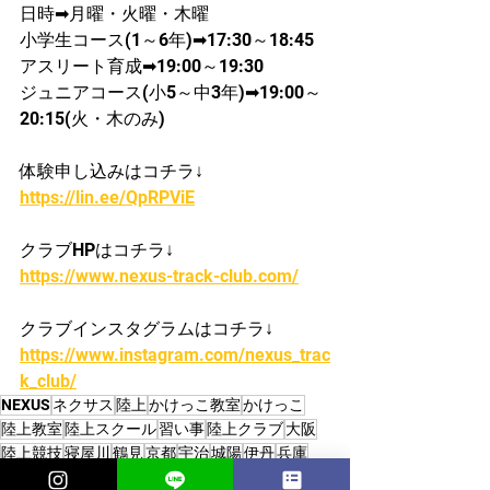
日時➡月曜・火曜・木曜
​小学生コース(1～6年)➡17:30～18:45
​アスリート育成➡19:00～19:30
ジュニアコース(小5～中3年)➡19:00～
20:15(火・木のみ)
体験申し込みはコチラ↓
https://lin.ee/QpRPViE
クラブHPはコチラ↓
https://www.nexus-track-club.com/
クラブインスタグラムはコチラ↓
https://www.instagram.com/nexus_trac
k_club/
NEXUS
ネクサス
陸上
かけっこ教室
かけっこ
陸上教室
陸上スクール
習い事
陸上クラブ
大阪
陸上競技
寝屋川
鶴見
京都
宇治
城陽
伊丹
兵庫
走り方
小学生
中学生
茨木
宝塚
高槻