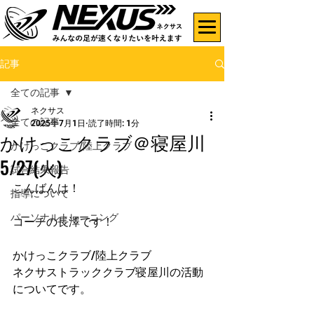
記事
全ての記事
ネクサス
全ての記事
2025年7月1日
読了時間: 1分
かけっこクラブ＠寝屋川
かけっこクラブ/陸上クラブ
5/27(火)
試合結果報告
こんばんは！
指導について
パーソナルトレーニング
コーチの長澤です！
かけっこクラブ/陸上クラブ
ネクサストラッククラブ寝屋川の活動
についてです。