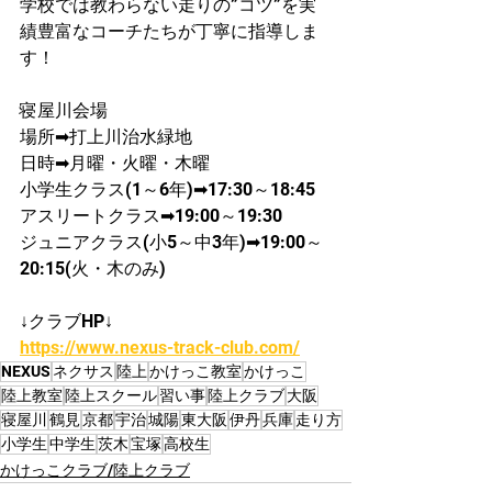
学校では教わらない走りの”コツ”を実
績豊富なコーチたちが丁寧に指導しま
す！
寝屋川会場
​場所➡打上川治水緑地
日時➡月曜・火曜・木曜
​小学生クラス(1～6年)➡17:30～18:45
​アスリートクラス➡19:00～19:30
ジュニアクラス(小5～中3年)➡19:00～
20:15(火・木のみ)
↓クラブHP↓
https://www.nexus-track-club.com/
NEXUS
ネクサス
陸上
かけっこ教室
かけっこ
陸上教室
陸上スクール
習い事
陸上クラブ
大阪
寝屋川
鶴見
京都
宇治
城陽
東大阪
伊丹
兵庫
走り方
小学生
中学生
茨木
宝塚
高校生
かけっこクラブ/陸上クラブ