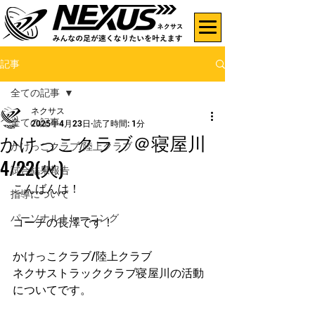
記事
全ての記事
ネクサス
全ての記事
2025年4月23日
読了時間: 1分
かけっこクラブ＠寝屋川
かけっこクラブ/陸上クラブ
4/22(火)
試合結果報告
こんばんは！
指導について
パーソナルトレーニング
コーチの長澤です！
かけっこクラブ/陸上クラブ
ネクサストラッククラブ寝屋川の活動
についてです。