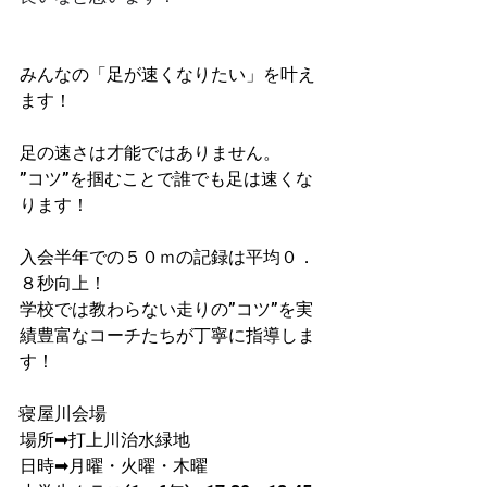
みんなの「足が速くなりたい」を叶え
ます！
足の速さは才能ではありません。
”コツ”を掴むことで誰でも足は速くな
ります！
入会半年での５０ｍの記録は平均０．
８秒向上！​
学校では教わらない走りの”コツ”を実
績豊富なコーチたちが丁寧に指導しま
す！
寝屋川会場
​場所➡打上川治水緑地
日時➡月曜・火曜・木曜