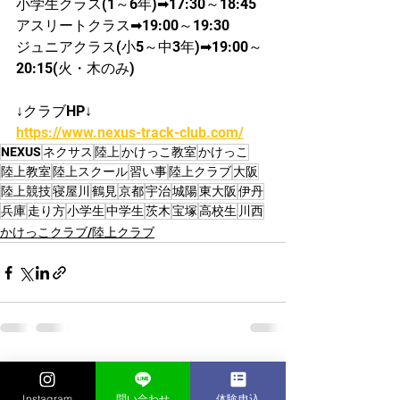
​小学生クラス(1～6年)➡17:30～18:45
​アスリートクラス➡19:00～19:30
ジュニアクラス(小5～中3年)➡19:00～
20:15(火・木のみ)
↓クラブHP↓
https://www.nexus-track-club.com/
NEXUS
ネクサス
陸上
かけっこ教室
かけっこ
陸上教室
陸上スクール
習い事
陸上クラブ
大阪
陸上競技
寝屋川
鶴見
京都
宇治
城陽
東大阪
伊丹
兵庫
走り方
小学生
中学生
茨木
宝塚
高校生
川西
かけっこクラブ/陸上クラブ
すべて表示
最新記事
Instagram
問い合わせ
体験申込