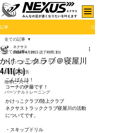
記事
全ての記事
ネクサス
全ての記事
2024年4月20日
読了時間: 2分
かけっこクラブ＠寝屋川
かけっこクラブ/陸上クラブ
4/11(木)
試合結果報告
こんばんは！
指導について
コーチの伊藤です！
パーソナルトレーニング
かけっこクラブ/陸上クラブ
ネクサストラッククラブ寝屋川の活動
についてです。
・スキップドリル