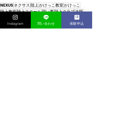
NEXUS
ネクサス
陸上
かけっこ教室
かけっこ
陸上教室
陸上スクール
習い事
陸上クラブ
大阪
陸上競技
寝屋川
鶴見
京都
宇治
城陽
伊丹
兵庫
Instagram
問い合わせ
体験申込
走り方
小学生
中学生
茨木
関西
高槻
かけっこクラブ/陸上クラブ
すべて表示
最新記事