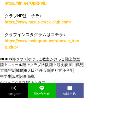
https://lin.ee/QpRPViE
クラブHPはコチラ↓
https://www.nexus-track-club.com/
クラブインスタグラムはコチラ↓
https://www.instagram.com/nexus_trac
k_club/
NEXUS
ネクサス
かけっこ教室
かけっこ
陸上教室
陸上スクール
陸上クラブ
大阪
陸上競技
寝屋川
鶴見
京都
宇治
城陽
東大阪
伊丹
兵庫
走り方
小学生
中学生
茨木
関西
高槻
かけっこクラブ/陸上クラブ
Instagram
問い合わせ
体験申込