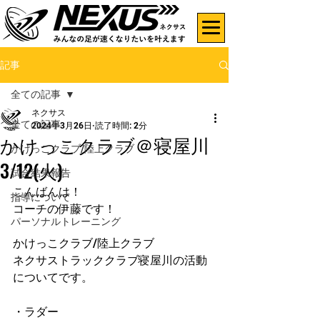
記事
全ての記事
ネクサス
全ての記事
2024年3月26日
読了時間: 2分
かけっこクラブ＠寝屋川
かけっこクラブ/陸上クラブ
3/12(火)
試合結果報告
こんばんは！
指導について
コーチの伊藤です！
パーソナルトレーニング
かけっこクラブ/陸上クラブ
ネクサストラッククラブ寝屋川の活動
についてです。
・ラダー