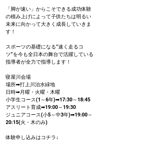
「脚が速い」からこそできる成功体験
の積み上げによって子供たちは明るい
未来に向かって大きく成長していきま
す！
スポーツの基礎になる”速く走るコ
ツ”を今も全日本の舞台で活躍している
指導者が​全力で指導します！
寝屋川会場
​場所➡打上川治水緑地
日時➡月曜・火曜・木曜
​小学生コース(1～6年)➡17:30～18:45
​アスリート育成➡19:00～19:30
ジュニアコース(小5～中3年)➡19:00～
20:15(火・木のみ)
体験申し込みはコチラ↓