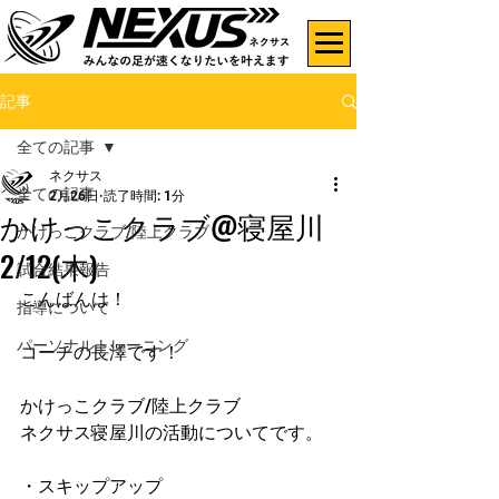
記事
全ての記事
ネクサス
全ての記事
2月26日
読了時間: 1分
かけっこクラブ@寝屋川
かけっこクラブ/陸上クラブ
2/12(木)
試合結果報告
こんばんは！
指導について
パーソナルトレーニング
コーチの長澤です！
かけっこクラブ/陸上クラブ
ネクサス寝屋川の活動についてです。
・スキップアップ