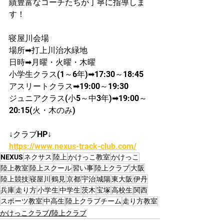
績豊富なコーチたちが丁寧に指導しま
す！
寝屋川会場
場所➡打上川治水緑地
日時➡月曜・火曜・木曜
小学生クラス(1～6年)➡17:30～18:45
アスリートクラス➡19:00～19:30
ジュニアクラス(小5～中3年)➡19:00～
20:15(火・木のみ)
↓クラブHP↓
https://www.nexus-track-club.com/
NEXUS
ネクサス
陸上
かけっこ教室
かけっこ
陸上教室
陸上スクール
習い事
陸上クラブ
大阪
陸上競技
寝屋川
鶴見
京都
宇治
城陽
東大阪
伊丹
兵庫
走り方
小学生
中学生
茨木
宝塚
高校生
関西
スポーツ教室
中高生
陸上クラブチーム
走り方教室
かけっこクラブ/陸上クラブ