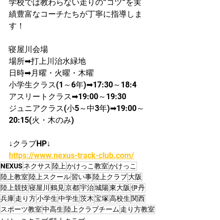
学校では教わらない走りの”コツ”を実
績豊富なコーチたちが丁寧に指導しま
す！
寝屋川会場
場所➡打上川治水緑地
日時➡月曜・火曜・木曜
小学生クラス(1～6年)➡17:30～18:4
アスリートクラス➡19:00～19:30
ジュニアクラス(小5～中3年)➡19:00～
20:15(火・木のみ)
↓クラブHP↓
https://www.nexus-track-club.com/
NEXUS
ネクサス
陸上
かけっこ教室
かけっこ
陸上教室
陸上スクール
習い事
陸上クラブ
大阪
陸上競技
寝屋川
鶴見
京都
宇治
城陽
東大阪
伊丹
兵庫
走り方
小学生
中学生
茨木
宝塚
高校生
関西
スポーツ教室
中高生
陸上クラブチーム
走り方教室