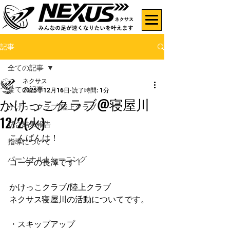
記事
全ての記事
ネクサス
全ての記事
2025年12月16日
読了時間: 1分
かけっこクラブ@寝屋川
かけっこクラブ/陸上クラブ
12/2(火)
試合結果報告
こんばんは！
指導について
パーソナルトレーニング
コーチの長澤です！
かけっこクラブ/陸上クラブ
ネクサス寝屋川の活動についてです。
・スキップアップ