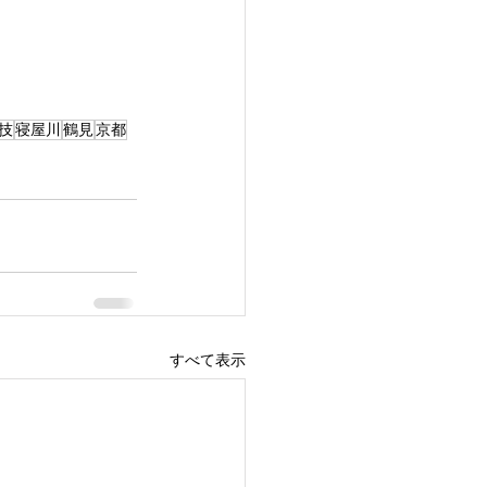
技
寝屋川
鶴見
京都
すべて表示