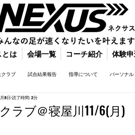
スとは
会場一覧
コーチ紹介
体験申
上クラブ
試合結果報告
指導について
パーソナル
1月8日
読了時間: 2分
ラブ＠寝屋川11/6(月)