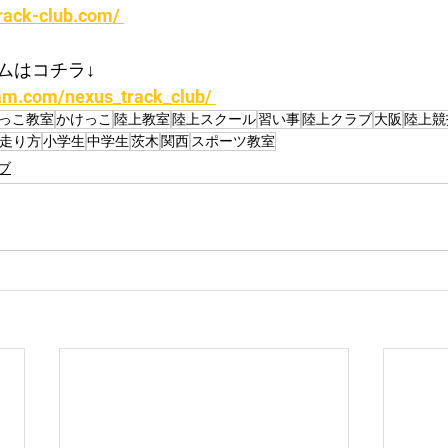
rack-club.com/ 
ムはコチラ↓
am.com/nexus_track_club/ 
っこ教室
かけっこ
陸上教室
陸上スクール
習い事
陸上クラブ
大阪
陸上競
走り方
小学生
中学生
茨木
関西
スポーツ教室
ブ