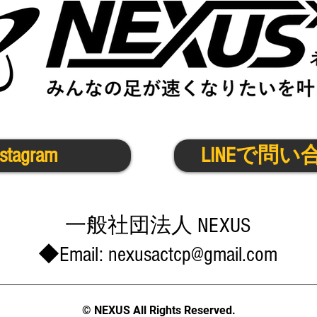
nstagram
LINEで問い
​一般社団法人 NEXUS
◆Email:
nexusactcp@gmail.com
© NEXUS All Rights Reserved.