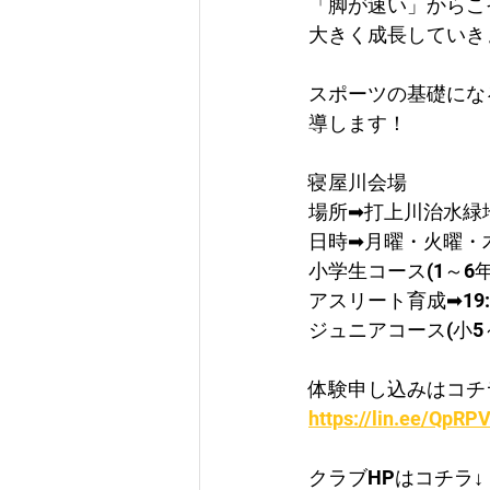
「脚が速い」からこ
大きく成長していき
スポーツの基礎にな
導します！
寝屋川会場
​場所➡打上川治水緑
日時➡月曜・火曜・
​小学生コース(1～6年)
​アスリート育成➡19:0
ジュニアコース(小5～中
体験申し込みはコチ
https://lin.ee/QpRPV
クラブHPはコチラ↓