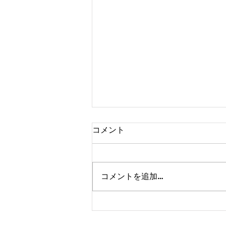
コメント
コメントを追加…
かけっこクラブ＠寝屋川
10/30(月)