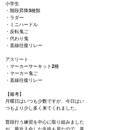
小学生
・階段昇降3種類
・ラダー
・ミニハードル
・反転鬼ご
・代わり鬼
・直線往復リレー
アスリート
・マーカーサーキット2種
・マーカー鬼ご
・直線往復リレー
【備考】
月曜日はいつも少数ですが、今日はい
つもより少し多く来てくれました。
普段行う練習を中心に取り組みました
が、最近入会した生徒も居たので、基