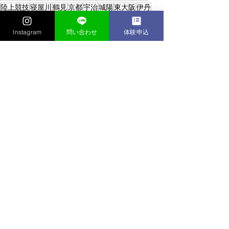
陸上競技
寝屋川
鶴見
京都
宇治
城陽
東大阪
伊丹
兵庫
走り方
小学生
中学生
茨木
関西
スポーツ教室
高槻
Instagram
問い合わせ
体験申込
かけっこクラブ/陸上クラブ
すべて表示
最新記事