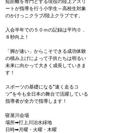
短距離を専門とする現役の陸上アスリ
ートが指導を行う小学生～高校生対象
のかけっこクラブ/陸上クラブです。
入会半年での５０ｍの記録は平均０．
８秒向上！​
「脚が速い」からこそできる成功体験
の積み上げによって子供たちは明るい
未来に向かって大きく成長していきま
す！
スポーツの基礎になる”速く走るコ
ツ”を今も全日本の舞台で活躍している
指導者が​全力で指導します！
寝屋川会場
​場所➡打上川治水緑地
日時➡月曜・火曜・木曜