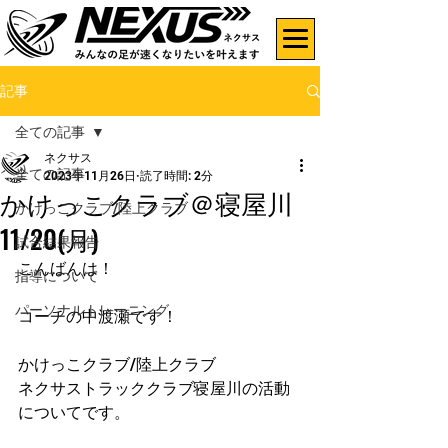
記事
全ての記事
ネクサス
全ての記事
2023年11月26日
読了時間: 2分
かけっこクラブ＠寝屋川
かけっこクラブ/陸上クラブ
11/20(月)
試合結果報告
こんばんは！
指導について
パーソナルトレーニング
コーチの中渡瀬です！
かけっこクラブ/陸上クラブ
ネクサストラッククラブ寝屋川の活動
についてです。