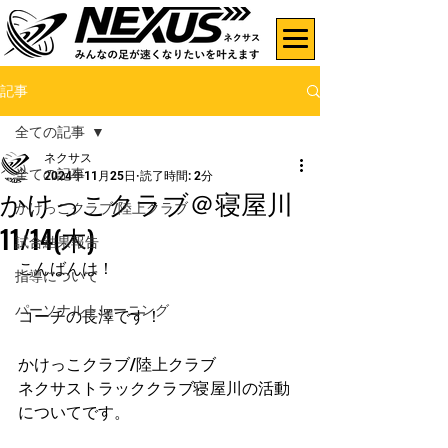
記事
全ての記事
ネクサス
全ての記事
2024年11月25日
読了時間: 2分
かけっこクラブ＠寝屋川
かけっこクラブ/陸上クラブ
11/14(木)
試合結果報告
こんばんは！
指導について
パーソナルトレーニング
コーチの長澤です！
かけっこクラブ/陸上クラブ
ネクサストラッククラブ寝屋川の活動
についてです。