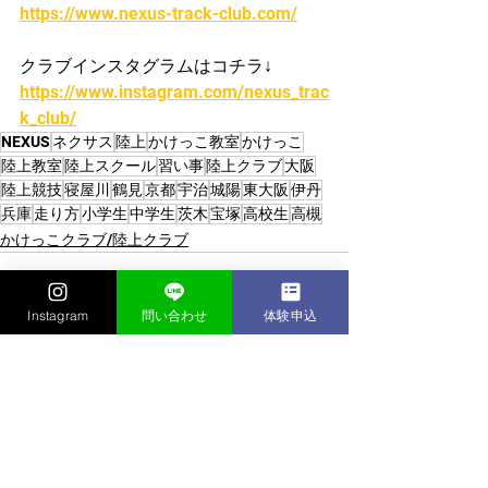
https://www.nexus-track-club.com/
クラブインスタグラムはコチラ↓
https://www.instagram.com/nexus_trac
k_club/
NEXUS
ネクサス
陸上
かけっこ教室
かけっこ
陸上教室
陸上スクール
習い事
陸上クラブ
大阪
陸上競技
寝屋川
鶴見
京都
宇治
城陽
東大阪
伊丹
兵庫
走り方
小学生
中学生
茨木
宝塚
高校生
高槻
かけっこクラブ/陸上クラブ
Instagram
問い合わせ
体験申込
すべて表示
最新記事