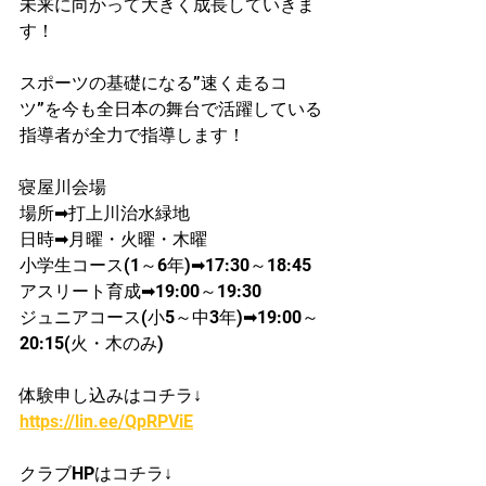
未来に向かって大きく成長していきま
す！
スポーツの基礎になる”速く走るコ
ツ”を今も全日本の舞台で活躍している
指導者が​全力で指導します！
寝屋川会場
​場所➡打上川治水緑地
日時➡月曜・火曜・木曜
​小学生コース(1～6年)➡17:30～18:45
​アスリート育成➡19:00～19:30
ジュニアコース(小5～中3年)➡19:00～
20:15(火・木のみ)
体験申し込みはコチラ↓
https://lin.ee/QpRPViE
クラブHPはコチラ↓