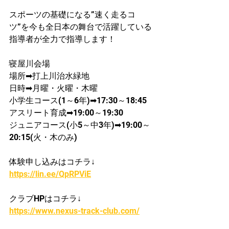
スポーツの基礎になる”速く走るコ
ツ”を今も全日本の舞台で活躍している
指導者が​全力で指導します！
寝屋川会場
​場所➡打上川治水緑地
日時➡月曜・火曜・木曜
​小学生コース(1～6年)➡17:30～18:45
​アスリート育成➡19:00～19:30
ジュニアコース(小5～中3年)➡19:00～
20:15(火・木のみ)
体験申し込みはコチラ↓
https://lin.ee/QpRPViE
クラブHPはコチラ↓
https://www.nexus-track-club.com/