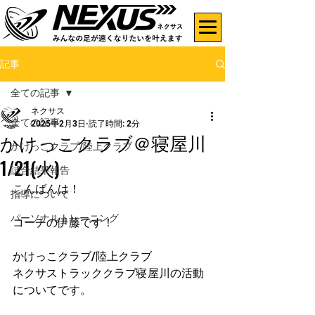
記事
全ての記事
ネクサス
全ての記事
2025年2月3日
読了時間: 2分
かけっこクラブ＠寝屋川
かけっこクラブ/陸上クラブ
1/21(火)
試合結果報告
こんばんは！
指導について
パーソナルトレーニング
コーチの伊藤です！
かけっこクラブ/陸上クラブ
ネクサストラッククラブ寝屋川の活動
についてです。