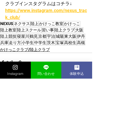
クラブインスタグラムはコチラ↓
https://www.instagram.com/nexus_trac
k_club/
NEXUS
ネクサス
陸上
かけっこ教室
かけっこ
陸上教室
陸上スクール
習い事
陸上クラブ
大阪
陸上競技
寝屋川
鶴見
京都
宇治
城陽
東大阪
伊丹
兵庫
走り方
小学生
中学生
茨木
宝塚
高校生
高槻
かけっこクラブ/陸上クラブ
Instagram
問い合わせ
体験申込
すべて表示
最新記事