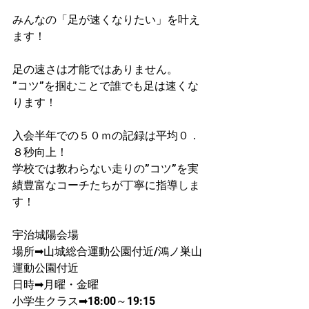
みんなの「足が速くなりたい」を叶え
ます！
足の速さは才能ではありません。
”コツ”を掴むことで誰でも足は速くな
ります！
入会半年での５０ｍの記録は平均０．
８秒向上！​
学校では教わらない走りの”コツ”を実
績豊富なコーチたちが丁寧に指導しま
す！
宇治城陽会場
場所➡山城総合運動公園付近/鴻ノ巣山
運動公園付近
日時➡月曜・金曜
​小学生クラス➡18:00～19:15