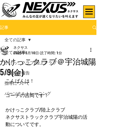
記事
全ての記事
ネクサス
全ての記事
2025年5月10日
読了時間: 1分
かけっこクラブ＠宇治城陽
かけっこクラブ/陸上クラブ
5/9(金)
試合結果報告
こんばんは！
指導について
パーソナルトレーニング
コーチの吉岡です！
かけっこクラブ/陸上クラブ
ネクサストラッククラブ宇治城陽の活
動についてです。