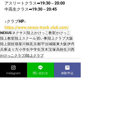
アスリートクラス➡19:30～20:00
中高生クラス➡19:30～20:45
↓クラブHP↓
https://www.nexus-track-club.com/
NEXUS
ネクサス
陸上
かけっこ教室
かけっこ
陸上教室
陸上スクール
習い事
陸上クラブ
大阪
陸上競技
寝屋川
鶴見
京都
宇治
城陽
東大阪
伊丹
兵庫
走り方
小学生
中学生
茨木
宝塚
高校生
川西
かけっこクラブ/陸上クラブ
Instagram
問い合わせ
体験申込
すべて表示
最新記事