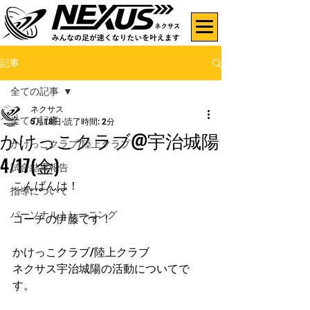
記事
全ての記事
ネクサス
全ての記事
5月18日
読了時間: 2分
かけっこクラブ@宇治城陽
かけっこクラブ/陸上クラブ
4/17(金)
試合結果報告
こんばんは！
指導について
パーソナルトレーニング
コーチの伊藤です！
かけっこクラブ/陸上クラブ
ネクサス宇治城陽の活動についてで
す。