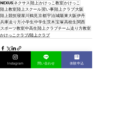
NEXUS
ネクサス
陸上
かけっこ教室
かけっこ
陸上教室
陸上スクール
習い事
陸上クラブ
大阪
陸上競技
寝屋川
鶴見
京都
宇治
城陽
東大阪
伊丹
兵庫
走り方
小学生
中学生
茨木
宝塚
高校生
関西
スポーツ教室
中高生
陸上クラブチーム
走り方教室
かけっこクラブ/陸上クラブ
Instagram
問い合わせ
体験申込
すべて表示
最新記事