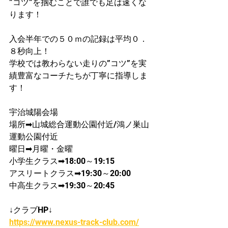
”コツ”を掴むことで誰でも足は速くな
ります！
入会半年での５０ｍの記録は平均０．
８秒向上！​
学校では教わらない走りの”コツ”を実
績豊富なコーチたちが丁寧に指導しま
す！
宇治城陽会場
場所➡山城総合運動公園付近/鴻ノ巣山
運動公園付近
曜日➡月曜・金曜
​小学生クラス➡18:00～19:15
アスリートクラス➡19:30～20:00
中高生クラス➡19:30～20:45
↓クラブHP↓
https://www.nexus-track-club.com/