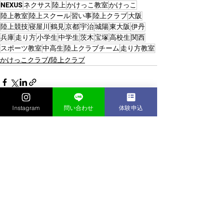
NEXUS
ネクサス
陸上
かけっこ教室
かけっこ
陸上教室
陸上スクール
習い事
陸上クラブ
大阪
陸上競技
寝屋川
鶴見
京都
宇治
城陽
東大阪
伊丹
兵庫
走り方
小学生
中学生
茨木
宝塚
高校生
関西
スポーツ教室
中高生
陸上クラブチーム
走り方教室
かけっこクラブ/陸上クラブ
Instagram
問い合わせ
体験申込
すべて表示
最新記事