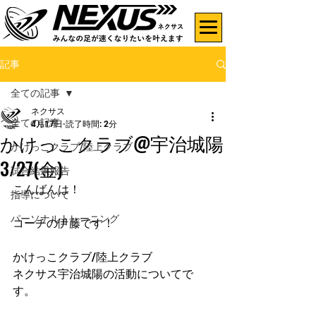
記事
全ての記事
ネクサス
全ての記事
4月17日
読了時間: 2分
かけっこクラブ@宇治城陽
かけっこクラブ/陸上クラブ
3/27(金)
試合結果報告
こんばんは！
指導について
パーソナルトレーニング
コーチの伊藤です！
かけっこクラブ/陸上クラブ
ネクサス宇治城陽の活動についてで
す。