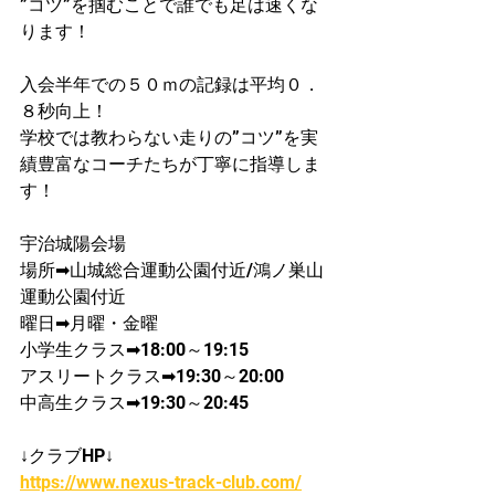
”コツ”を掴むことで誰でも足は速くな
ります！
入会半年での５０ｍの記録は平均０．
８秒向上！​
学校では教わらない走りの”コツ”を実
績豊富なコーチたちが丁寧に指導しま
す！
宇治城陽会場
場所➡山城総合運動公園付近/鴻ノ巣山
運動公園付近
曜日➡月曜・金曜
​小学生クラス➡18:00～19:15
アスリートクラス➡19:30～20:00
中高生クラス➡19:30～20:45
↓クラブHP↓
https://www.nexus-track-club.com/