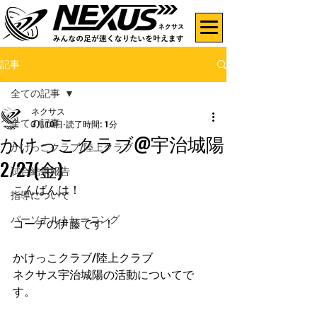
記事
全ての記事
ネクサス
全ての記事
3月10日
読了時間: 1分
かけっこクラブ@宇治城陽
かけっこクラブ/陸上クラブ
2/27(金)
試合結果報告
こんばんは！
指導について
パーソナルトレーニング
コーチの伊藤です！
かけっこクラブ/陸上クラブ
ネクサス宇治城陽の活動についてで
す。