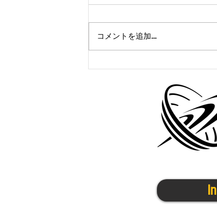
コメントを追加…
中高生陸上クラブ@宇治城陽
1/30(金)
I