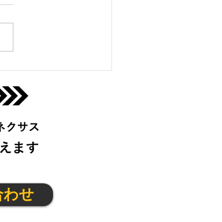
生陸上クラブ@宇治城陽
(月)
合わせ