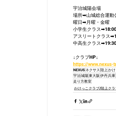
宇治城陽会場
場所➡山城総合運動
曜日➡月曜・金曜
​小学生クラス➡18:00
アスリートクラス➡19:
中高生クラス➡19:30
↓クラブHP↓
https://www.nexus-t
NEXUS
ネクサス
陸上
かけ
宇治
城陽
東大阪
伊丹
兵庫
走り方教室
かけっこクラブ/陸上クラ