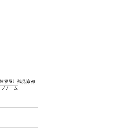
技
寝屋川
鶴見
京都
ラブチーム