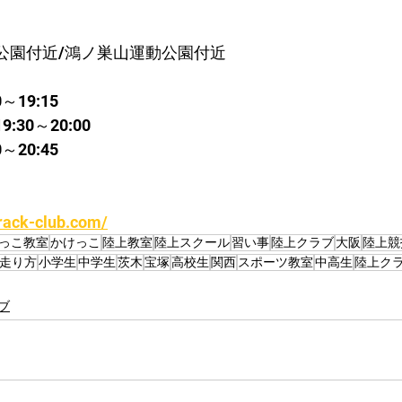
公園付近/鴻ノ巣山運動公園付近
～19:15
30～20:00
～20:45
rack-club.com/
っこ教室
かけっこ
陸上教室
陸上スクール
習い事
陸上クラブ
大阪
陸上競
走り方
小学生
中学生
茨木
宝塚
高校生
関西
スポーツ教室
中高生
陸上ク
ブ