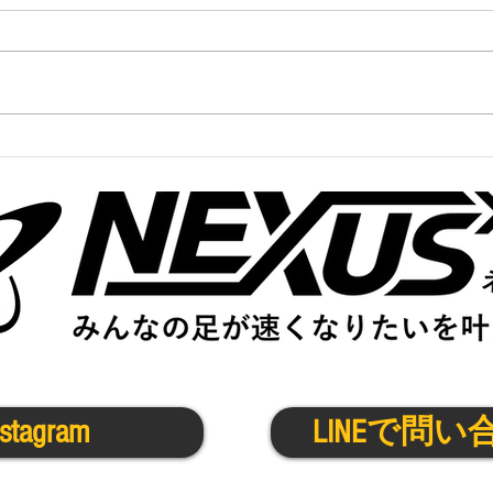
かけっこクラブ@宇治城陽
中高
1/30(金)
1/26
nstagram
LINEで問い