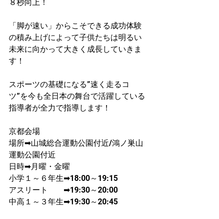
８秒向上！​
「脚が速い」からこそできる成功体験
の積み上げによって子供たちは明るい
未来に向かって大きく成長していきま
す！
スポーツの基礎になる”速く走るコ
ツ”を今も全日本の舞台で活躍している
指導者が​全力で指導します！
京都会場
場所➡山城総合運動公園付近/鴻ノ巣山
運動公園付近
日時➡月曜・金曜
​小学１～６年生➡18:00～19:15
アスリート　　➡19:30～20:00
中高１～３年生➡19:30～20:45