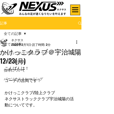
記事
全ての記事
ネクサス
全ての記事
2025年2月1日
読了時間: 2分
かけっこクラブ＠宇治城陽
かけっこクラブ/陸上クラブ
12/23(月)
試合結果報告
こんばんは！
指導について
パーソナルトレーニング
コーチの吉岡です！
かけっこクラブ/陸上クラブ
ネクサストラッククラブ宇治城陽の活
動についてです。