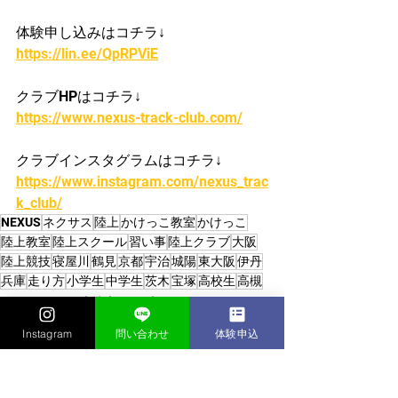
体験申し込みはコチラ↓
https://lin.ee/QpRPViE
クラブHPはコチラ↓
https://www.nexus-track-club.com/
クラブインスタグラムはコチラ↓
https://www.instagram.com/nexus_trac
k_club/
NEXUS
ネクサス
陸上
かけっこ教室
かけっこ
陸上教室
陸上スクール
習い事
陸上クラブ
大阪
陸上競技
寝屋川
鶴見
京都
宇治
城陽
東大阪
伊丹
兵庫
走り方
小学生
中学生
茨木
宝塚
高校生
高槻
かけっこクラブ/陸上クラブ
Instagram
問い合わせ
体験申込