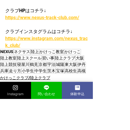
クラブHPはコチラ↓
https://www.nexus-track-club.com/
クラブインスタグラムはコチラ↓
https://www.instagram.com/nexus_trac
k_club/
NEXUS
ネクサス
陸上
かけっこ教室
かけっこ
陸上教室
陸上スクール
習い事
陸上クラブ
大阪
陸上競技
寝屋川
鶴見
京都
宇治
城陽
東大阪
伊丹
兵庫
走り方
小学生
中学生
茨木
宝塚
高校生
高槻
かけっこクラブ/陸上クラブ
Instagram
問い合わせ
体験申込
すべて表示
最新記事