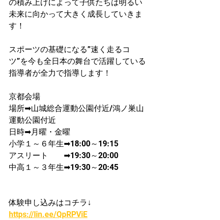
の積み上げによって子供たちは明るい
未来に向かって大きく成長していきま
す！
スポーツの基礎になる”速く走るコ
ツ”を今も全日本の舞台で活躍している
指導者が​全力で指導します！
京都会場
場所➡山城総合運動公園付近/鴻ノ巣山
運動公園付近
日時➡月曜・金曜
​小学１～６年生➡18:00～19:15
アスリート　　➡19:30～20:00
中高１～３年生➡19:30～20:45
体験申し込みはコチラ↓
https://lin.ee/QpRPViE