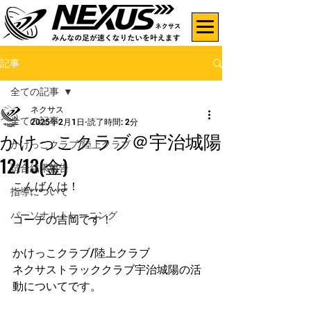
記事
全ての記事
ネクサス
全ての記事
2025年2月1日
読了時間: 2分
かけっこクラブ＠宇治城陽
かけっこクラブ/陸上クラブ
12/13(金)
試合結果報告
こんばんは！
指導について
パーソナルトレーニング
コーチの吉岡です！
かけっこクラブ/陸上クラブ
ネクサストラッククラブ宇治城陽の活
動についてです。