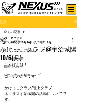
記事
全ての記事
ネクサス
全ての記事
2025年10月16日
読了時間: 1分
かけっこクラブ@宇治城陽
かけっこクラブ/陸上クラブ
10/6(月)
試合結果報告
こんばんは！
指導について
パーソナルトレーニング
コーチの吉岡です！
かけっこクラブ/陸上クラブ
ネクサス宇治城陽の活動についてで
す。