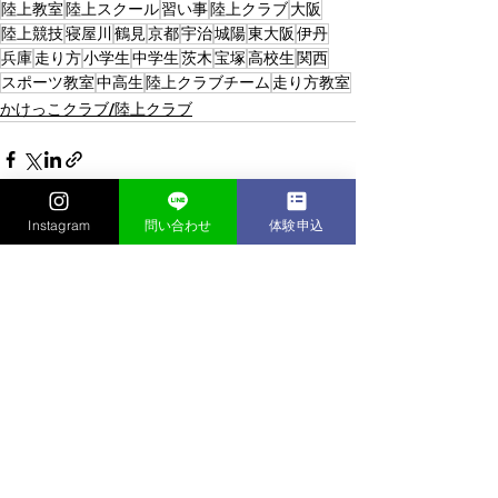
陸上教室
陸上スクール
習い事
陸上クラブ
大阪
陸上競技
寝屋川
鶴見
京都
宇治
城陽
東大阪
伊丹
兵庫
走り方
小学生
中学生
茨木
宝塚
高校生
関西
スポーツ教室
中高生
陸上クラブチーム
走り方教室
かけっこクラブ/陸上クラブ
Instagram
問い合わせ
体験申込
すべて表示
最新記事