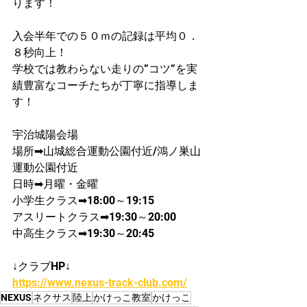
ります！
入会半年での５０ｍの記録は平均０．
８秒向上！​
学校では教わらない走りの”コツ”を実
績豊富なコーチたちが丁寧に指導しま
す！
宇治城陽会場
場所➡山城総合運動公園付近/鴻ノ巣山
運動公園付近
日時➡月曜・金曜
​小学生クラス➡18:00～19:15
アスリートクラス➡19:30～20:00
中高生クラス➡19:30～20:45
↓クラブHP↓
https://www.nexus-track-club.com/
NEXUS
ネクサス
陸上
かけっこ教室
かけっこ