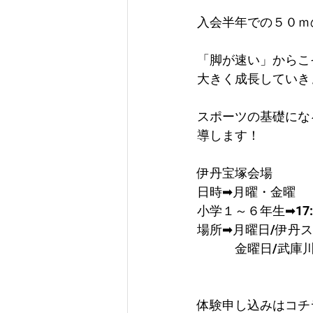
入会半年での５０ｍ
「脚が速い」からこ
大きく成長していき
スポーツの基礎にな
導します！
伊丹宝塚会場
日時➡月曜・金曜
​小学１～６年生➡17:3
場所➡月曜日/伊丹
　　　金曜日/武庫
体験申し込みはコチ