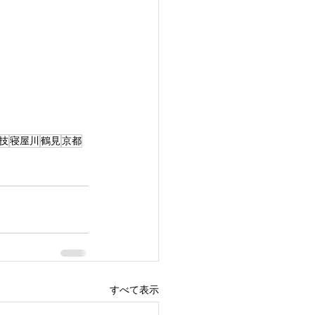
技
寝屋川
鶴見
京都
すべて表示