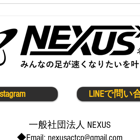
かけっこクラブ＠伊丹宝塚
かけ
8/9(金)
8/5(
nstagram
LINEで問い
​一般社団法人 NEXUS
◆Email:
nexusactcp@gmail.com