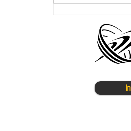
かけっこクラブ＠伊丹宝塚
8/19(月)
I