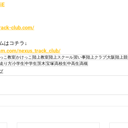
iE
rack-club.com/
ムはコチラ↓
ram.com/nexus_track_club/
っこ教室
かけっこ
陸上教室
陸上スクール
習い事
陸上クラブ
大阪
陸上競
走り方
小学生
中学生
茨木
宝塚
高校生
中高生
高槻
ブ