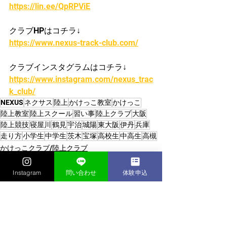
https://lin.ee/QpRPViE
クラブHPはコチラ↓
https://www.nexus-track-club.com/
クラブインスタグラムはコチラ↓
https://www.instagram.com/nexus_trac
k_club/
NEXUS
ネクサス
陸上
かけっこ教室
かけっこ
陸上教室
陸上スクール
習い事
陸上クラブ
大阪
陸上競技
寝屋川
鶴見
宇治
城陽
東大阪
伊丹
兵庫
走り方
小学生
中学生
茨木
宝塚
高校生
中高生
高槻
かけっこクラブ/陸上クラブ
Instagram
問い合わせ
体験申込