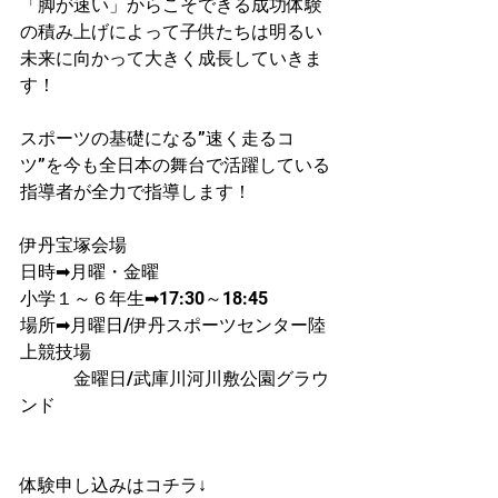
「脚が速い」からこそできる成功体験
の積み上げによって子供たちは明るい
未来に向かって大きく成長していきま
す！
スポーツの基礎になる”速く走るコ
ツ”を今も全日本の舞台で活躍している
指導者が​全力で指導します！
伊丹宝塚会場
日時➡月曜・金曜
​小学１～６年生➡17:30～18:45
場所➡月曜日/伊丹スポーツセンター陸
上競技場
　　　金曜日/武庫川河川敷公園グラウ
ンド
体験申し込みはコチラ↓