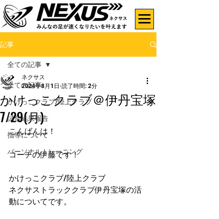
記事
全ての記事
ネクサス
全ての記事
2024年8月1日
読了時間: 2分
かけっこクラブ＠伊丹宝塚
かけっこクラブ/陸上クラブ
7/29(月)
試合結果報告
こんばんは！
指導について
パーソナルトレーニング
コーチの伊藤です！
かけっこクラブ/陸上クラブ
ネクサストラッククラブ伊丹宝塚の活
動についてです。