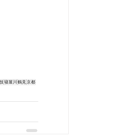
技
寝屋川
鶴見
京都