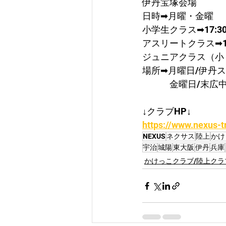
伊丹宝塚会場
日時➡月曜・金曜
​小学生クラス➡17:30
アスリートクラス➡19:
ジュニアクラス（小５～
場所➡月曜日/伊丹
　　　金曜日/末広
↓クラブHP↓
https://www.nexus-t
NEXUS
ネクサス
陸上
かけ
宇治
城陽
東大阪
伊丹
兵庫
かけっこクラブ/陸上クラ