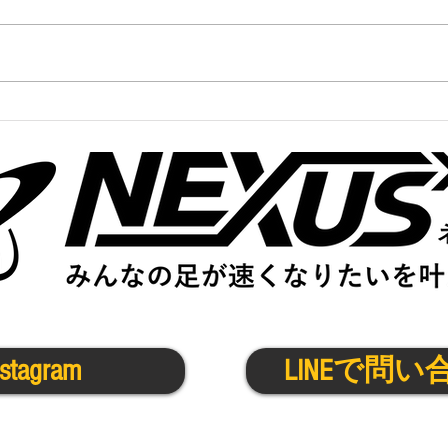
かけっこクラブ＠伊丹宝塚
かけ
7/7(月)
7/4(
nstagram
LINEで問い