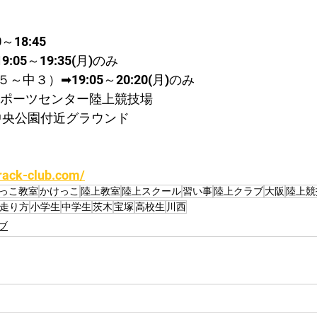
～18:45
05～19:35(月)のみ
中３）➡19:05～20:20(月)のみ
スポーツセンター陸上競技場
中央公園付近グラウンド
rack-club.com/
っこ教室
かけっこ
陸上教室
陸上スクール
習い事
陸上クラブ
大阪
陸上競
走り方
小学生
中学生
茨木
宝塚
高校生
川西
ブ