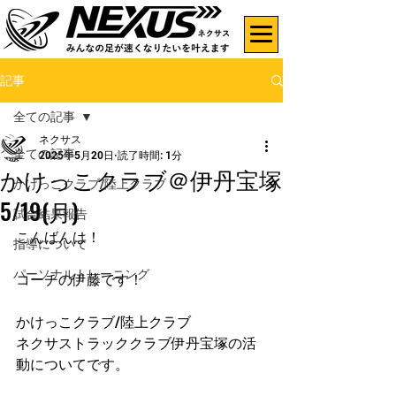
記事
全ての記事
ネクサス
全ての記事
2025年5月20日
読了時間: 1分
かけっこクラブ＠伊丹宝塚
かけっこクラブ/陸上クラブ
5/19(月)
試合結果報告
こんばんは！
指導について
パーソナルトレーニング
コーチの伊藤です！
かけっこクラブ/陸上クラブ
ネクサストラッククラブ伊丹宝塚の活
動についてです。