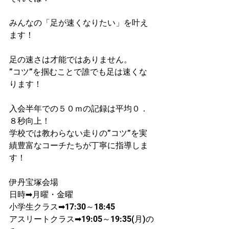
みんなの「足が速くなりたい」を叶え
ます！
足の速さは才能ではありません。
”コツ”を掴むことで誰でも足は速くな
ります！
入会半年での５０ｍの記録は平均０．
８秒向上！​
学校では教わらない走りの”コツ”を実
績豊富なコーチたちが丁寧に指導しま
す！
伊丹宝塚会場
日時➡月曜・金曜
​小学生クラス➡17:30～18:45
アスリートクラス➡19:05～19:35(月)の