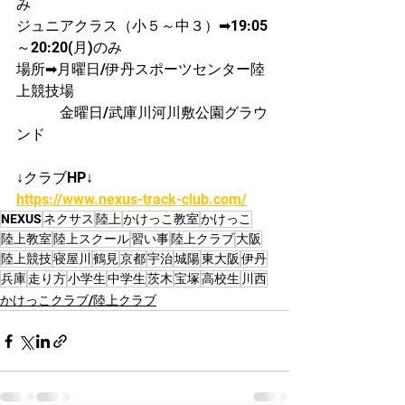
み
ジュニアクラス（小５～中３）➡19:05
～20:20(月)のみ
場所➡月曜日/伊丹スポーツセンター陸
上競技場
　　　金曜日/武庫川河川敷公園グラウ
ンド
↓クラブHP↓
https://www.nexus-track-club.com/
NEXUS
ネクサス
陸上
かけっこ教室
かけっこ
陸上教室
陸上スクール
習い事
陸上クラブ
大阪
陸上競技
寝屋川
鶴見
京都
宇治
城陽
東大阪
伊丹
兵庫
走り方
小学生
中学生
茨木
宝塚
高校生
川西
かけっこクラブ/陸上クラブ