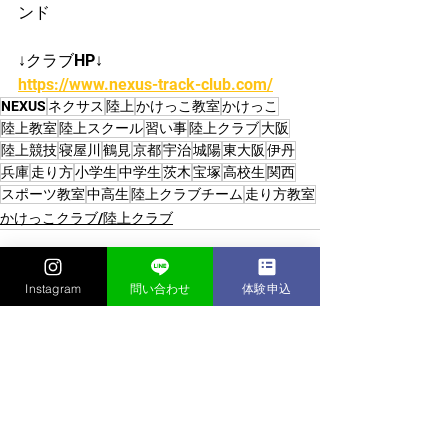
ンド
↓クラブHP↓
https://www.nexus-track-club.com/
NEXUS
ネクサス
陸上
かけっこ教室
かけっこ
陸上教室
陸上スクール
習い事
陸上クラブ
大阪
陸上競技
寝屋川
鶴見
京都
宇治
城陽
東大阪
伊丹
兵庫
走り方
小学生
中学生
茨木
宝塚
高校生
関西
スポーツ教室
中高生
陸上クラブチーム
走り方教室
かけっこクラブ/陸上クラブ
Instagram
問い合わせ
体験申込
すべて表示
最新記事