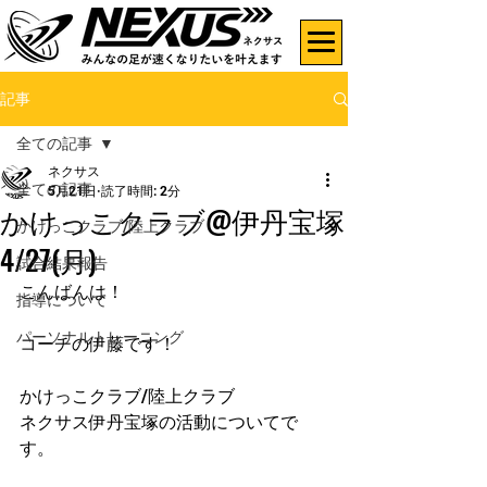
記事
全ての記事
ネクサス
全ての記事
5月21日
読了時間: 2分
かけっこクラブ@伊丹宝塚
かけっこクラブ/陸上クラブ
4/27(月)
試合結果報告
こんばんは！
指導について
パーソナルトレーニング
コーチの伊藤です！
かけっこクラブ/陸上クラブ
ネクサス伊丹宝塚の活動についてで
す。