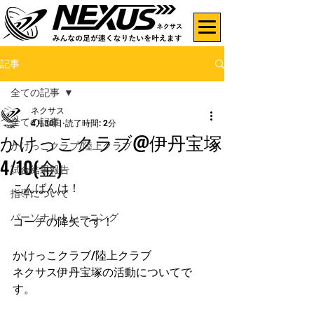
記事
全ての記事
ネクサス
全ての記事
4月30日
読了時間: 2分
かけっこクラブ@伊丹宝塚
かけっこクラブ/陸上クラブ
4/10(金)
試合結果報告
こんばんは！
指導について
パーソナルトレーニング
コーチの降矢です！
かけっこクラブ/陸上クラブ
ネクサス伊丹宝塚の活動についてで
す。