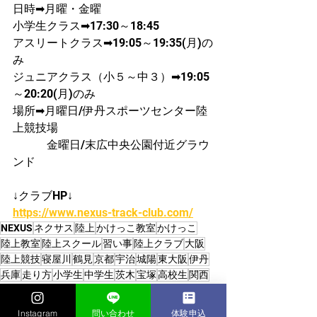
日時➡月曜・金曜
​小学生クラス➡17:30～18:45
アスリートクラス➡19:05～19:35(月)の
み
ジュニアクラス（小５～中３）➡19:05
～20:20(月)のみ
場所➡月曜日/伊丹スポーツセンター陸
上競技場
　　　金曜日/末広中央公園付近グラウ
ンド
↓クラブHP↓
https://www.nexus-track-club.com/
NEXUS
ネクサス
陸上
かけっこ教室
かけっこ
陸上教室
陸上スクール
習い事
陸上クラブ
大阪
陸上競技
寝屋川
鶴見
京都
宇治
城陽
東大阪
伊丹
兵庫
走り方
小学生
中学生
茨木
宝塚
高校生
関西
スポーツ教室
中高生
陸上クラブチーム
走り方教室
かけっこクラブ/陸上クラブ
Instagram
問い合わせ
体験申込