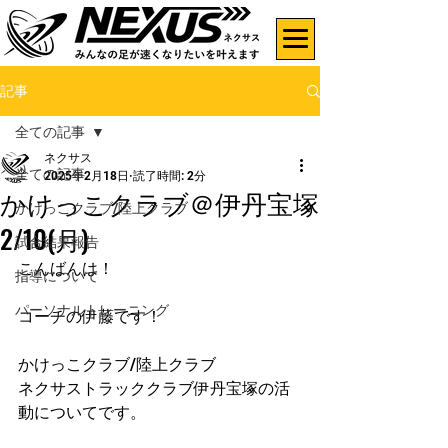
記事
全ての記事
ネクサス
全ての記事
2025年2月18日
読了時間: 2分
かけっこクラブ＠伊丹宝塚
かけっこクラブ/陸上クラブ
2/10(月)
試合結果報告
こんばんは！
指導について
パーソナルトレーニング
コーチの伊藤です！
かけっこクラブ/陸上クラブ
ネクサストラッククラブ伊丹宝塚の活
動についてです。