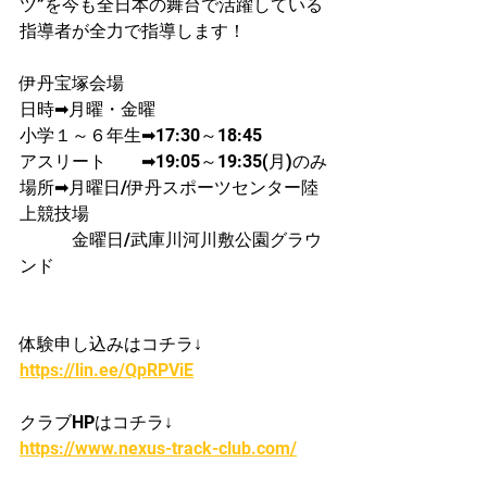
ツ”を今も全日本の舞台で活躍している
指導者が​全力で指導します！
伊丹宝塚会場
日時➡月曜・金曜
​小学１～６年生➡17:30～18:45
アスリート　　➡19:05～19:35(月)のみ
場所➡月曜日/伊丹スポーツセンター陸
上競技場
　　　金曜日/武庫川河川敷公園グラウ
ンド
体験申し込みはコチラ↓
https://lin.ee/QpRPViE
クラブHPはコチラ↓
https://www.nexus-track-club.com/