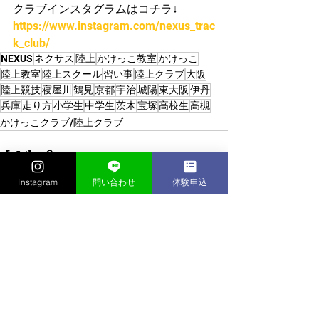
クラブインスタグラムはコチラ↓
https://www.instagram.com/nexus_trac
k_club/
NEXUS
ネクサス
陸上
かけっこ教室
かけっこ
陸上教室
陸上スクール
習い事
陸上クラブ
大阪
陸上競技
寝屋川
鶴見
京都
宇治
城陽
東大阪
伊丹
兵庫
走り方
小学生
中学生
茨木
宝塚
高校生
高槻
かけっこクラブ/陸上クラブ
Instagram
問い合わせ
体験申込
すべて表示
最新記事