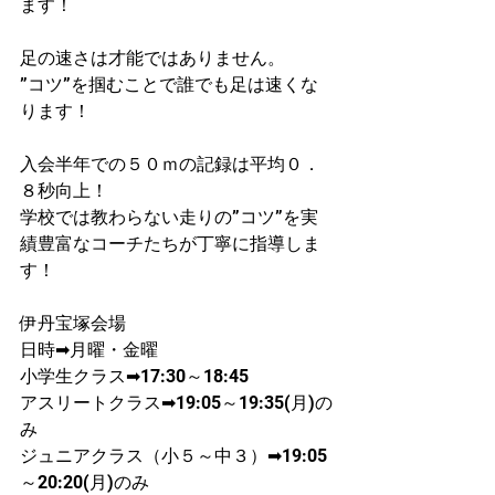
ます！
足の速さは才能ではありません。
”コツ”を掴むことで誰でも足は速くな
ります！
入会半年での５０ｍの記録は平均０．
８秒向上！
学校では教わらない走りの”コツ”を実
績豊富なコーチたちが丁寧に指導しま
す！
伊丹宝塚会場
日時➡月曜・金曜
​小学生クラス➡17:30～18:45
アスリートクラス➡19:05～19:35(月)の
み
ジュニアクラス（小５～中３）➡19:05
～20:20(月)のみ