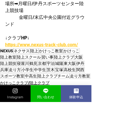
場所➡月曜日/伊丹スポーツセンター陸
上競技場
　　　金曜日/末広中央公園付近グラウ
ンド
↓クラブHP↓
https://www.nexus-track-club.com/
NEXUS
ネクサス
陸上
かけっこ教室
かけっこ
陸上教室
陸上スクール
習い事
陸上クラブ
大阪
陸上競技
寝屋川
鶴見
京都
宇治
城陽
東大阪
伊丹
兵庫
走り方
小学生
中学生
茨木
宝塚
高校生
関西
スポーツ教室
中高生
陸上クラブチーム
走り方教室
かけっこクラブ/陸上クラブ
Instagram
問い合わせ
体験申込