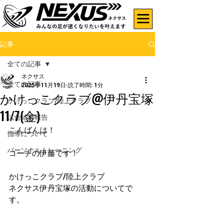
記事
全ての記事
ネクサス
全ての記事
2025年11月19日
読了時間: 1分
かけっこクラブ@伊丹宝塚
かけっこクラブ/陸上クラブ
11/7(金)
試合結果報告
こんばんは！
指導について
パーソナルトレーニング
コーチの伊藤です！
かけっこクラブ/陸上クラブ
ネクサス伊丹宝塚の活動についてで
す。