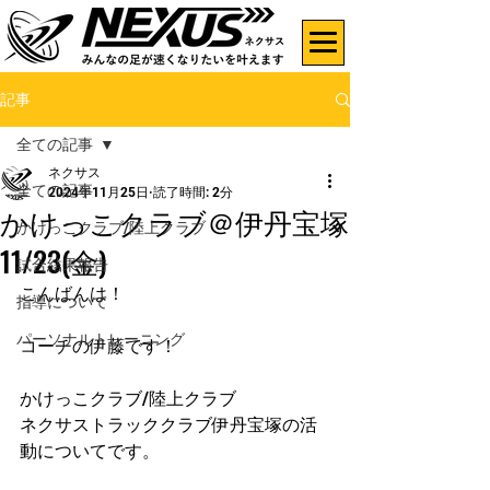
記事
全ての記事
ネクサス
全ての記事
2024年11月25日
読了時間: 2分
かけっこクラブ＠伊丹宝塚
かけっこクラブ/陸上クラブ
11/23(金)
試合結果報告
こんばんは！
指導について
パーソナルトレーニング
コーチの伊藤です！
かけっこクラブ/陸上クラブ
ネクサストラッククラブ伊丹宝塚の活
動についてです。