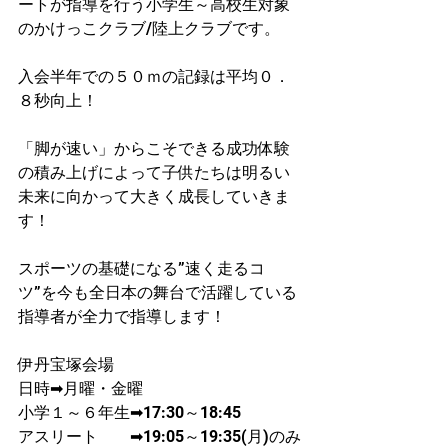
ートが指導を行う小学生～高校生対象
のかけっこクラブ/陸上クラブです。
入会半年での５０ｍの記録は平均０．
８秒向上！​
「脚が速い」からこそできる成功体験
の積み上げによって子供たちは明るい
未来に向かって大きく成長していきま
す！
スポーツの基礎になる”速く走るコ
ツ”を今も全日本の舞台で活躍している
指導者が​全力で指導します！
伊丹宝塚会場
日時➡月曜・金曜
​小学１～６年生➡17:30～18:45
アスリート　　➡19:05～19:35(月)のみ