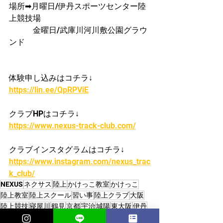
場所➡月曜日/伊丹スポーツセンター陸
上競技場
　　　金曜日/武庫川河川敷公園グラウ
ンド
体験申し込みはコチラ↓
https://lin.ee/QpRPViE
クラブHPはコチラ↓
https://www.nexus-track-club.com/
クラブインスタグラムはコチラ↓
https://www.instagram.com/nexus_trac
k_club/
NEXUS
ネクサス
陸上
かけっこ教室
かけっこ
陸上教室
陸上スクール
習い事
陸上クラブ
大阪
陸上競技
寝屋川
鶴見
京都
宇治
城陽
東大阪
伊丹
兵庫
走り方
小学生
中学生
茨木
宝塚
高校生
高槻