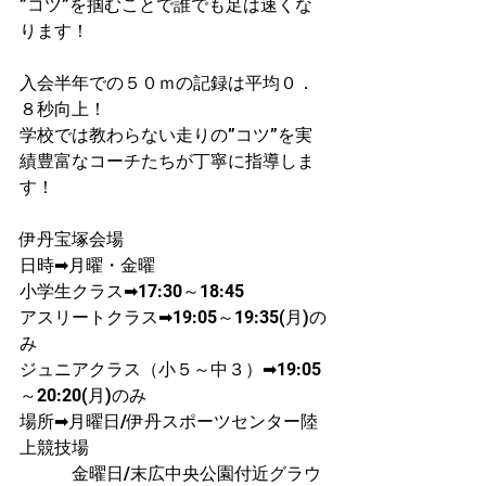
”コツ”を掴むことで誰でも足は速くな
ります！
入会半年での５０ｍの記録は平均０．
８秒向上！
学校では教わらない走りの”コツ”を実
績豊富なコーチたちが丁寧に指導しま
す！
伊丹宝塚会場
日時➡月曜・金曜
​小学生クラス➡17:30～18:45
アスリートクラス➡19:05～19:35(月)の
み
ジュニアクラス（小５～中３）➡19:05
～20:20(月)のみ
場所➡月曜日/伊丹スポーツセンター陸
上競技場
　　　金曜日/末広中央公園付近グラウ