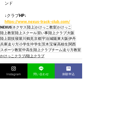
ンド
↓クラブHP↓
https://www.nexus-track-club.com/
NEXUS
ネクサス
陸上
かけっこ教室
かけっこ
陸上教室
陸上スクール
習い事
陸上クラブ
大阪
陸上競技
寝屋川
鶴見
京都
宇治
城陽
東大阪
伊丹
兵庫
走り方
小学生
中学生
茨木
宝塚
高校生
関西
スポーツ教室
中高生
陸上クラブチーム
走り方教室
かけっこクラブ/陸上クラブ
Instagram
問い合わせ
体験申込
すべて表示
最新記事