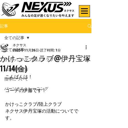
記事
全ての記事
ネクサス
全ての記事
2025年11月26日
読了時間: 1分
かけっこクラブ@伊丹宝塚
かけっこクラブ/陸上クラブ
11/14(金)
試合結果報告
こんばんは！
指導について
パーソナルトレーニング
コーチの伊藤です！
かけっこクラブ/陸上クラブ
ネクサス伊丹宝塚の活動についてで
す。