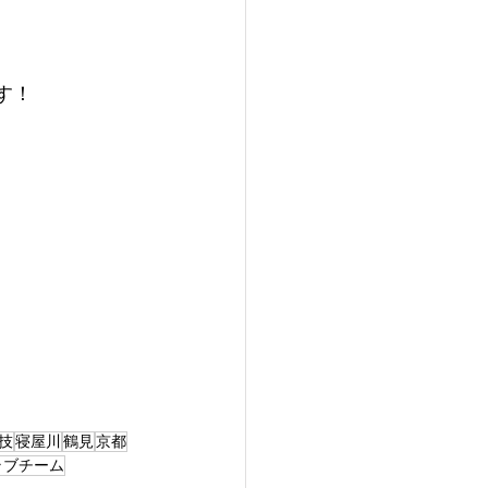
す！
技
寝屋川
鶴見
京都
ラブチーム