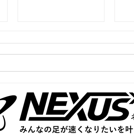
かけっこクラブ@伊丹宝塚
中高
10/10(金)
10/6