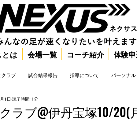
スとは
会場一覧
コーチ紹介
体験申
上クラブ
試合結果報告
指導について
パーソナル
1月1日
読了時間: 1分
ラブ@伊丹宝塚10/20(月