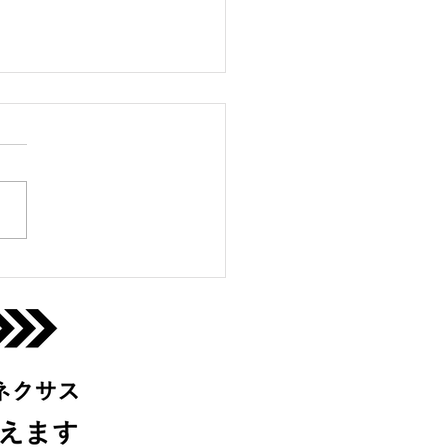
生陸上クラブ@伊丹宝塚
(月)