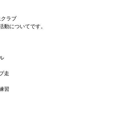
上クラブ
活動についてです。
ル
プ走
練習