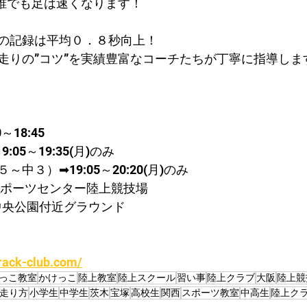
で誰でも足は速くなります！
の記録は平均０．８秒向上！
走りの”コツ”を実績豊富なコーチたちが丁寧に指導しま
～18:45
05～19:35(月)のみ
中３）➡19:05～20:20(月)のみ
スポーツセンター陸上競技場
中央公園付近グラウンド
rack-club.com/
っこ教室
かけっこ
陸上教室
陸上スクール
習い事
陸上クラブ
大阪
陸上競
走り方
小学生
中学生
茨木
宝塚
高校生
関西
スポーツ教室
中高生
陸上ク