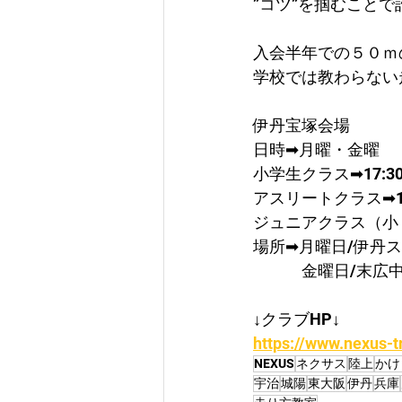
”コツ”を掴むこと
入会半年での５０ｍ
学校では教わらない
伊丹宝塚会場
日時➡月曜・金曜
​小学生クラス➡17:30
アスリートクラス➡19:
ジュニアクラス（小５～
場所➡月曜日/伊丹
　　　金曜日/末広
↓クラブHP↓
https://www.nexus-t
NEXUS
ネクサス
陸上
かけ
宇治
城陽
東大阪
伊丹
兵庫