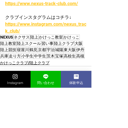
https://www.nexus-track-club.com/
クラブインスタグラムはコチラ↓
https://www.instagram.com/nexus_trac
k_club/
NEXUS
ネクサス
陸上
かけっこ教室
かけっこ
陸上教室
陸上スクール
習い事
陸上クラブ
大阪
陸上競技
寝屋川
鶴見
京都
宇治
城陽
東大阪
伊丹
兵庫
走り方
小学生
中学生
茨木
宝塚
高校生
高槻
かけっこクラブ/陸上クラブ
Instagram
問い合わせ
体験申込
すべて表示
最新記事