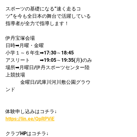
スポーツの基礎になる”速く走るコ
ツ”を今も全日本の舞台で活躍している
指導者が​全力で指導します！
伊丹宝塚会場
日時➡月曜・金曜
​小学１～６年生➡17:30～18:45
アスリート　　➡19:05～19:35(月)のみ
場所➡月曜日/伊丹スポーツセンター陸
上競技場
　　　金曜日/武庫川河川敷公園グラウ
ンド
体験申し込みはコチラ↓
https://lin.ee/QpRPViE
クラブHPはコチラ↓