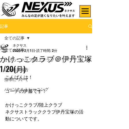
記事
全ての記事
ネクサス
全ての記事
2025年2月1日
読了時間: 2分
かけっこクラブ＠伊丹宝塚
かけっこクラブ/陸上クラブ
1/20(月)
試合結果報告
こんばんは！
指導について
パーソナルトレーニング
コーチの伊藤です！
かけっこクラブ/陸上クラブ
ネクサストラッククラブ伊丹宝塚の活
動についてです。