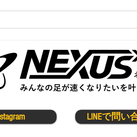
かけっこクラブ＠京都7/3(月)
かけ
6/30
nstagram
LINEで問い