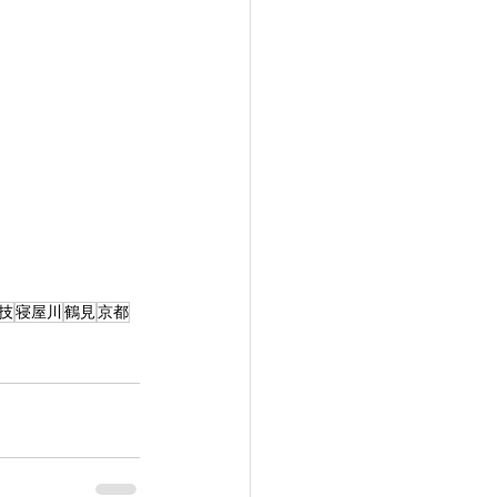
技
寝屋川
鶴見
京都