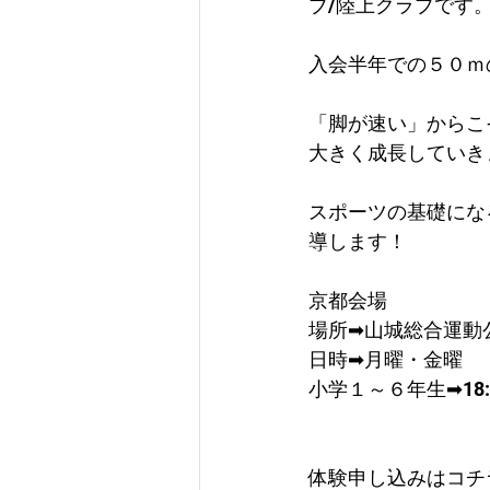
ブ/陸上クラブです
入会半年での５０ｍ
「脚が速い」からこ
大きく成長していき
スポーツの基礎にな
導します！
京都会場
場所➡山城総合運動
日時➡月曜・金曜
​小学１～６年生➡18:0
体験申し込みはコチ