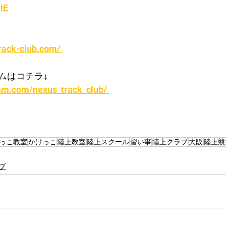
iE
rack-club.com/ 
ムはコチラ↓
am.com/nexus_track_club/ 
っこ教室
かけっこ
陸上教室
陸上スクール
習い事
陸上クラブ
大阪
陸上競
ブ