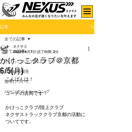
記事
全ての記事
ネクサス
全ての記事
2023年6月7日
読了時間: 2分
かけっこクラブ＠京都
かけっこクラブ/陸上クラブ
6/5(月)
試合結果報告
こんばんは！
指導について
パーソナルトレーニング
コーチの吉岡です！
かけっこクラブ/陸上クラブ
ネクサストラッククラブ京都の活動に
ついてです。