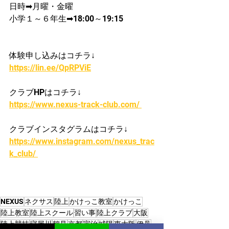
日時➡月曜・金曜
​小学１～６年生➡18:00～19:15
体験申し込みはコチラ↓
https://lin.ee/QpRPViE
クラブHPはコチラ↓
https://www.nexus-track-club.com/ 
クラブインスタグラムはコチラ↓
https://www.instagram.com/nexus_trac
k_club/ 
NEXUS
ネクサス
陸上
かけっこ教室
かけっこ
陸上教室
陸上スクール
習い事
陸上クラブ
大阪
陸上競技
寝屋川
鶴見
京都
宇治
城陽
東大阪
伊丹