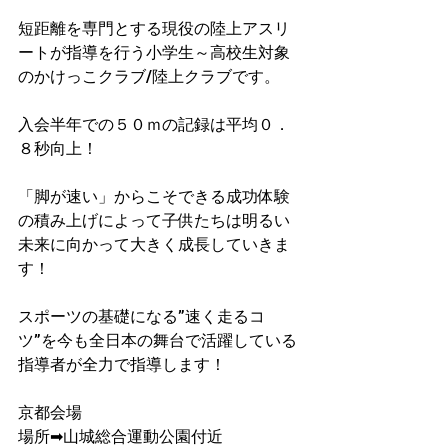
短距離を専門とする現役の陸上アスリ
ートが指導を行う小学生～高校生対象
のかけっこクラブ/陸上クラブです。
入会半年での５０ｍの記録は平均０．
８秒向上！​
「脚が速い」からこそできる成功体験
の積み上げによって子供たちは明るい
未来に向かって大きく成長していきま
す！
スポーツの基礎になる”速く走るコ
ツ”を今も全日本の舞台で活躍している
指導者が​全力で指導します！
京都会場
場所➡山城総合運動公園付近