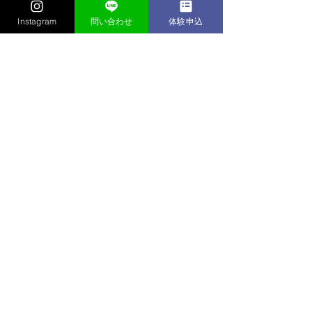
兵庫
Instagram
問い合わせ
体験申込
かけっこクラブ/陸上クラブ
すべて表示
最新記事