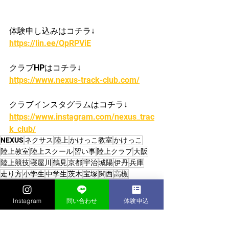
体験申し込みはコチラ↓
https://lin.ee/QpRPViE
クラブHPはコチラ↓
https://www.nexus-track-club.com/
クラブインスタグラムはコチラ↓
https://www.instagram.com/nexus_trac
k_club/
NEXUS
ネクサス
陸上
かけっこ教室
かけっこ
陸上教室
陸上スクール
習い事
陸上クラブ
大阪
陸上競技
寝屋川
鶴見
京都
宇治
城陽
伊丹
兵庫
走り方
小学生
中学生
茨木
宝塚
関西
高槻
かけっこクラブ/陸上クラブ
Instagram
問い合わせ
体験申込