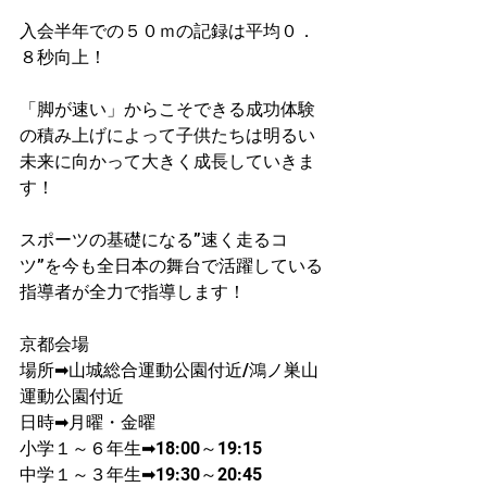
入会半年での５０ｍの記録は平均０．
８秒向上！​
「脚が速い」からこそできる成功体験
の積み上げによって子供たちは明るい
未来に向かって大きく成長していきま
す！
スポーツの基礎になる”速く走るコ
ツ”を今も全日本の舞台で活躍している
指導者が​全力で指導します！
京都会場
場所➡山城総合運動公園付近/鴻ノ巣山
運動公園付近
日時➡月曜・金曜
​小学１～６年生➡18:00～19:15
中学１～３年生➡19:30～20:45