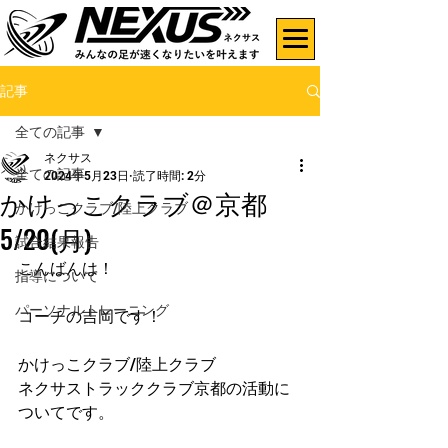
記事
全ての記事
ネクサス
全ての記事
2024年5月23日
読了時間: 2分
かけっこクラブ＠京都
かけっこクラブ/陸上クラブ
5/20(月)
試合結果報告
こんばんは！
指導について
パーソナルトレーニング
コーチの吉岡です！
かけっこクラブ/陸上クラブ
ネクサストラッククラブ京都の活動に
ついてです。