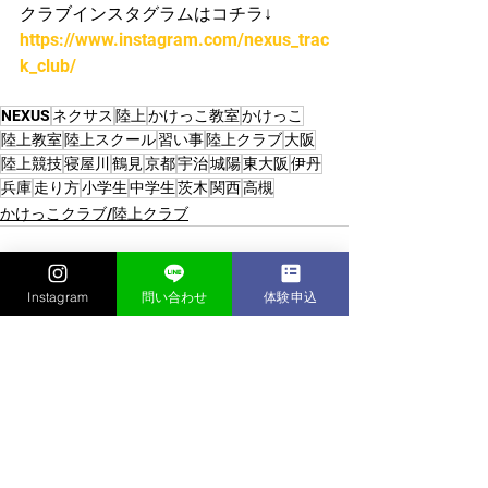
クラブインスタグラムはコチラ↓
https://www.instagram.com/nexus_trac
k_club/
NEXUS
ネクサス
陸上
かけっこ教室
かけっこ
陸上教室
陸上スクール
習い事
陸上クラブ
大阪
陸上競技
寝屋川
鶴見
京都
宇治
城陽
東大阪
伊丹
兵庫
走り方
小学生
中学生
茨木
関西
高槻
かけっこクラブ/陸上クラブ
Instagram
問い合わせ
体験申込
すべて表示
最新記事