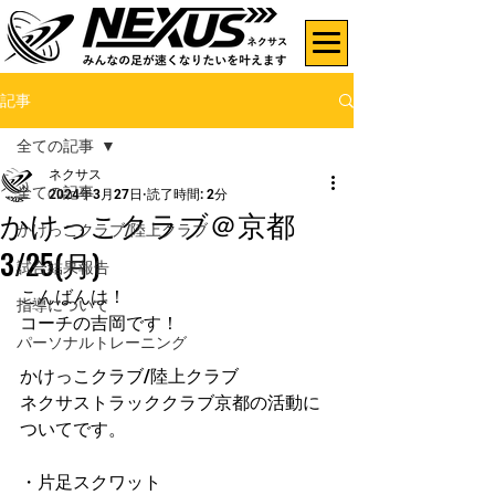
記事
全ての記事
ネクサス
全ての記事
2024年3月27日
読了時間: 2分
かけっこクラブ＠京都
かけっこクラブ/陸上クラブ
3/25(月)
試合結果報告
こんばんは！
指導について
コーチの吉岡です！
パーソナルトレーニング
かけっこクラブ/陸上クラブ
ネクサストラッククラブ京都の活動に
ついてです。
・片足スクワット