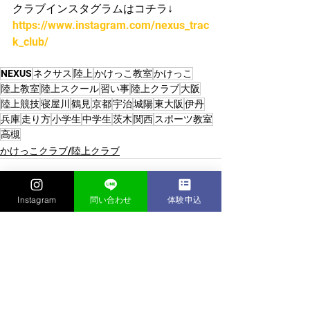
クラブインスタグラムはコチラ↓
https://www.instagram.com/nexus_trac
k_club/
NEXUS
ネクサス
陸上
かけっこ教室
かけっこ
陸上教室
陸上スクール
習い事
陸上クラブ
大阪
陸上競技
寝屋川
鶴見
京都
宇治
城陽
東大阪
伊丹
兵庫
走り方
小学生
中学生
茨木
関西
スポーツ教室
高槻
かけっこクラブ/陸上クラブ
Instagram
問い合わせ
体験申込
すべて表示
最新記事