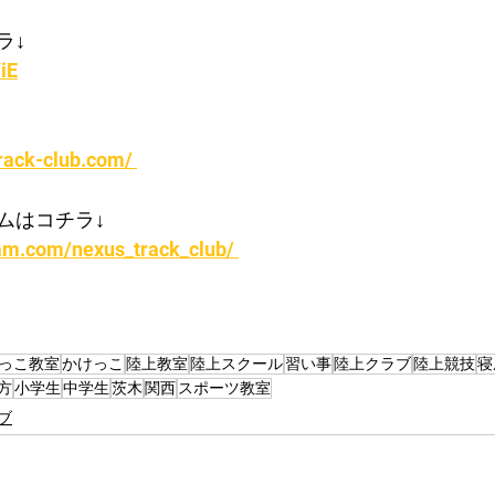
ラ↓
iE
rack-club.com/ 
ムはコチラ↓
am.com/nexus_track_club/ 
っこ教室
かけっこ
陸上教室
陸上スクール
習い事
陸上クラブ
陸上競技
寝
方
小学生
中学生
茨木
関西
スポーツ教室
ブ