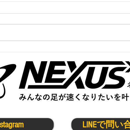
かけっこクラブ＠京都
かけ
10/30(月)
10/2
nstagram
LINEで問い