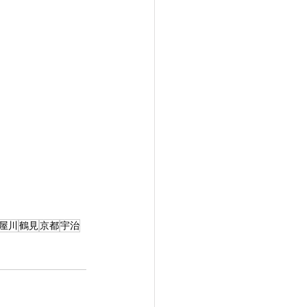
屋川
鶴見
京都
宇治