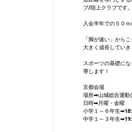
ブ/陸上クラブです
入会半年での５０ｍ
「脚が速い」からこ
大きく成長していき
スポーツの基礎にな
導します！
京都会場
場所➡山城総合運動
日時➡月曜・金曜
​小学１～６年生➡18:0
中学１～３年生➡19:3